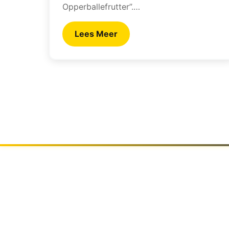
Opperballefrutter”.…
Lees Meer