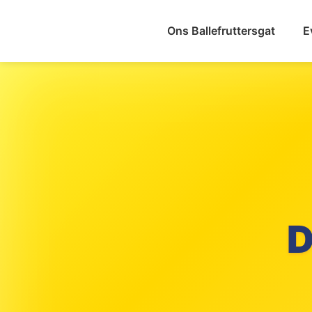
Ons Ballefruttersgat
E