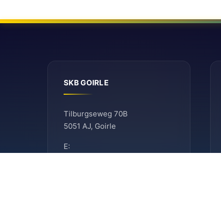
SKB GOIRLE
Tilburgseweg 70B
5051 AJ, Goirle
E:
secretariaat@ballefruttersgat.nl
Let op!
Dit is
geen
afhaaladres.