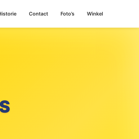
Historie
Contact
Foto’s
Winkel
S