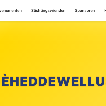
venementen
Stichtingsvrienden
Sponsoren
DÈHEDDEWELLU