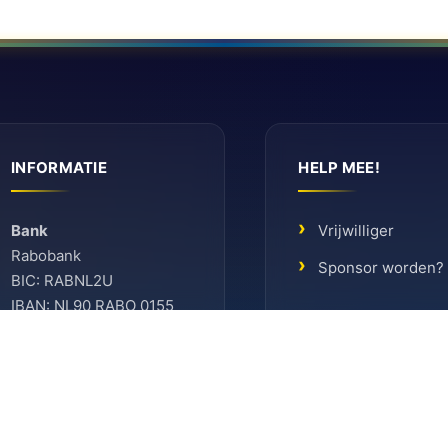
INFORMATIE
HELP MEE!
Bank
Vrijwilliger
Rabobank
Sponsor worden?
BIC: RABNL2U
IBAN: NL90 RABO 0155
6261 08
KVK
KVK-nummer: 41096012