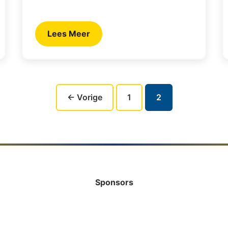
Lees Meer
← Vorige
1
2
Sponsors