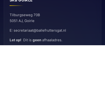
SKB GOIRLE
Tilburgseweg 70B
5051 AJ, Goirle
E: secretariaat@ballefruttersgat.nl
Let op!
Dit is
geen
afhaaladres.
INFORMATIE
Bank
Rabobank
BIC: RABNL2U
IBAN: NL90 RABO 0155 6261 08