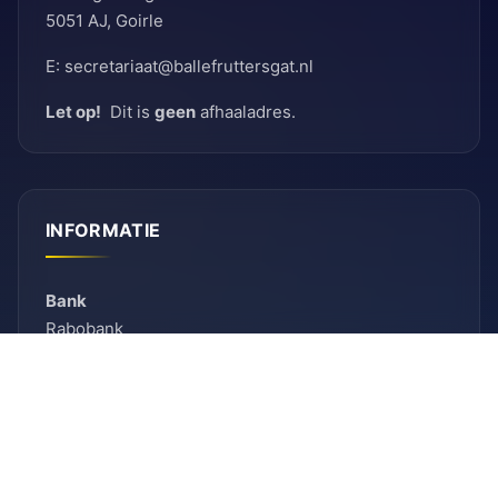
5051 AJ, Goirle
E: secretariaat@ballefruttersgat.nl
Let op!
Dit is
geen
afhaaladres.
INFORMATIE
Bank
Rabobank
BIC: RABNL2U
IBAN: NL90 RABO 0155 6261 08
KVK
KVK-nummer: 41096012