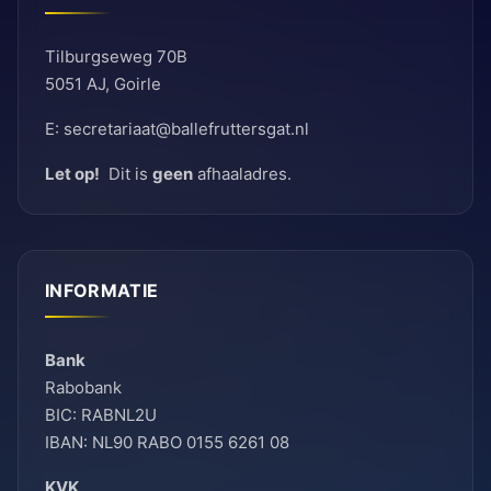
Tilburgseweg 70B
5051 AJ, Goirle
E: secretariaat@ballefruttersgat.nl
Let op!
Dit is
geen
afhaaladres.
INFORMATIE
Bank
Rabobank
BIC: RABNL2U
IBAN: NL90 RABO 0155 6261 08
KVK