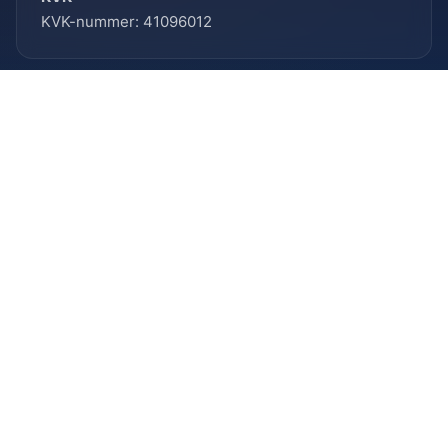
KVK-nummer: 41096012
HELP MEE!
Vrijwilliger
Sponsor worden?
SOCIALS