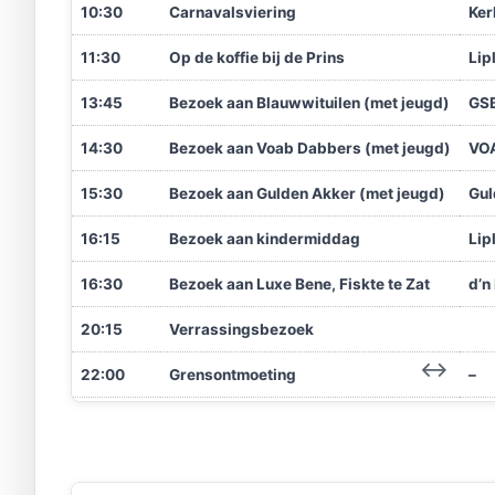
10:30
Carnavalsviering
Ker
11:30
Op de koffie bij de Prins
Lip
13:45
Bezoek aan Blauwwituilen (met jeugd)
GS
14:30
Bezoek aan Voab Dabbers (met jeugd)
VO
15:30
Bezoek aan Gulden Akker (met jeugd)
Gul
16:15
Bezoek aan kindermiddag
Lip
16:30
Bezoek aan Luxe Bene, Fiskte te Zat
d’n
20:15
Verrassingsbezoek
22:00
Grensontmoeting
–
23:15
Terug in residentie
Lip