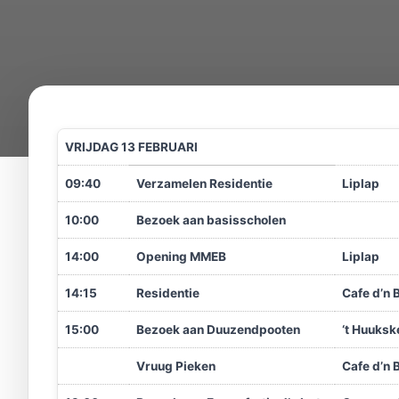
VRIJDAG 13 FEBRUARI
09:40
Verzamelen Residentie
Liplap
10:00
Bezoek aan basisscholen
14:00
Opening MMEB
Liplap
14:15
Residentie
Cafe d’n 
15:00
Bezoek aan Duuzendpooten
‘t Huuksk
Vruug Pieken
Cafe d’n 