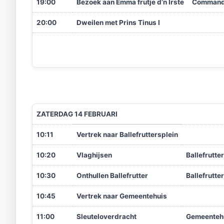
19:00
Bezoek aan Emma frutje d’n Irste
Command
20:00
Dweilen met Prins Tinus I
ZATERDAG 14 FEBRUARI
10:11
Vertrek naar Ballefruttersplein
10:20
Vlaghijsen
Ballefrutte
10:30
Onthullen Ballefrutter
Ballefrutte
10:45
Vertrek naar Gemeentehuis
11:00
Sleuteloverdracht
Gemeenteh