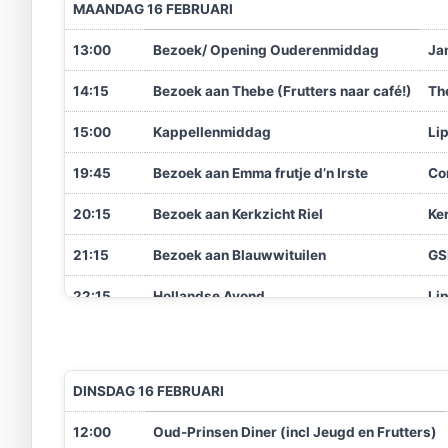
MAANDAG 16 FEBRUARI
13:00
Bezoek/ Opening Ouderenmiddag
Ja
14:15
Bezoek aan Thebe (Frutters naar café!)
Th
15:00
Kappellenmiddag
Li
19:45
Bezoek aan Emma frutje d’n Irste
Co
20:15
Bezoek aan Kerkzicht Riel
Ke
21:15
Bezoek aan Blauwwituilen
G
22:15
Hollandse Avond
Li
DINSDAG 16 FEBRUARI
12:00
Oud-Prinsen Diner (incl Jeugd en Frutters)