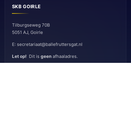
SKB GOIRLE
Tilburgseweg 70B
5051 AJ, Goirle
E: secretariaat@ballefruttersgat.nl
Let op!
Dit is
geen
afhaaladres.
INFORMATIE
Bank
Rabobank
BIC: RABNL2U
IBAN: NL90 RABO 0155 6261 08