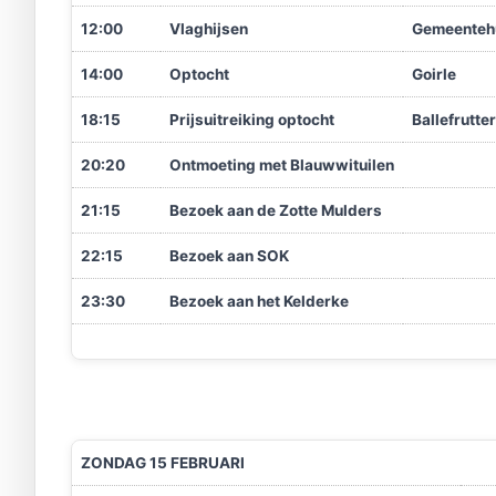
12:00
Vlaghijsen
Gemeenteh
14:00
Optocht
Goirle
18:15
Prijsuitreiking optocht
Ballefrutte
20:20
Ontmoeting met Blauwwituilen
21:15
Bezoek aan de Zotte Mulders
22:15
Bezoek aan SOK
23:30
Bezoek aan het Kelderke
ZONDAG 15 FEBRUARI