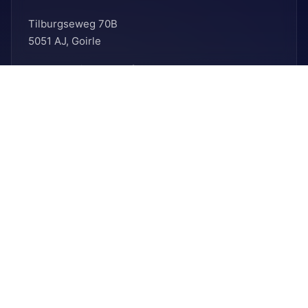
Tilburgseweg 70B
5051 AJ, Goirle
E: secretariaat@ballefruttersgat.nl
Let op!
Dit is
geen
afhaaladres.
INFORMATIE
Bank
Rabobank
BIC: RABNL2U
IBAN: NL90 RABO 0155 6261 08
KVK