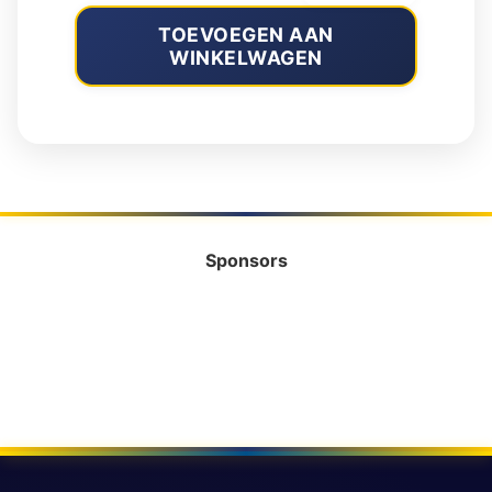
Ballefruttersgat
aantal
TOEVOEGEN AAN
WINKELWAGEN
Sponsors