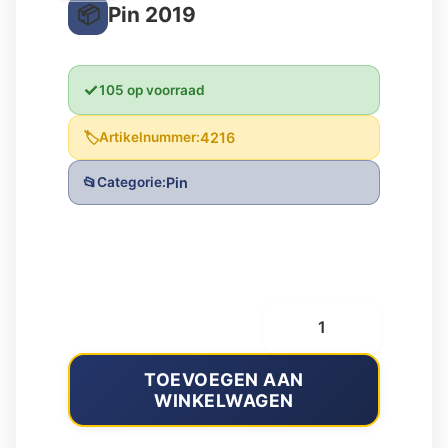
Pin 2019
105 op voorraad
Artikelnummer:
4216
Categorie:
Pin
Oorspronkelijke
Huidige
€
1,00
€
3,00
prijs
prijs
Pin
2019
was:
is:
aantal
TOEVOEGEN AAN
€ 3,00.
€ 1,00.
WINKELWAGEN