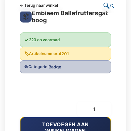
← Terug naar winkel
🔍
Embleem Ballefruttersgat
boog
223 op voorraad
Artikelnummer:
4201
Categorie:
Badge
€
4,00
Embleem
Ballefruttersgat
boog
aantal
TOEVOEGEN AAN
WINKELWAGEN