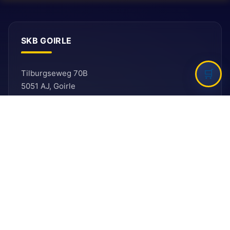
SKB GOIRLE
Tilburgseweg 70B
5051 AJ, Goirle
E: secretariaat@ballefruttersgat.nl
Let op!
Dit is
geen
afhaaladres.
INFORMATIE
Bank
Rabobank