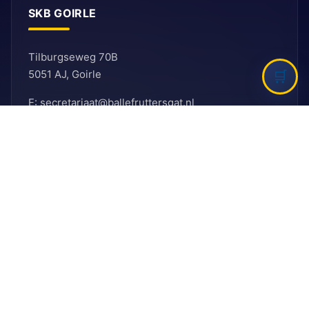
SKB GOIRLE
Tilburgseweg 70B
5051 AJ, Goirle
E: secretariaat@ballefruttersgat.nl
Let op!
Dit is
geen
afhaaladres.
INFORMATIE
Bank
Rabobank
BIC: RABNL2U
IBAN: NL90 RABO 0155 6261 08