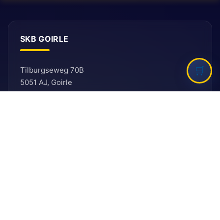
SKB GOIRLE
Tilburgseweg 70B
5051 AJ, Goirle
E: secretariaat@ballefruttersgat.nl
Let op!
Dit is
geen
afhaaladres.
INFORMATIE
Bank
Rabobank