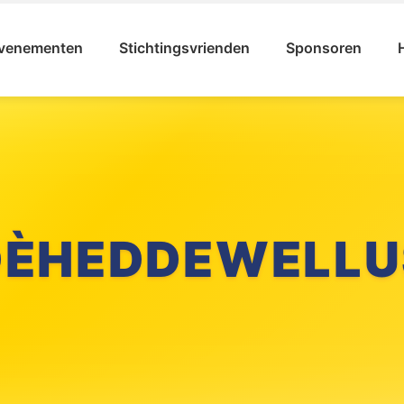
venementen
Stichtingsvrienden
Sponsoren
DÈHEDDEWELLU