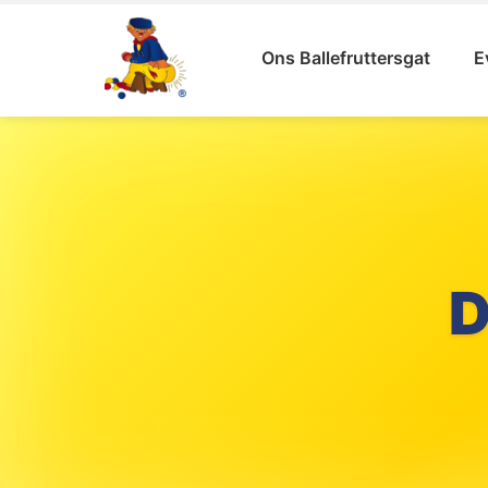
Ons Ballefruttersgat
E