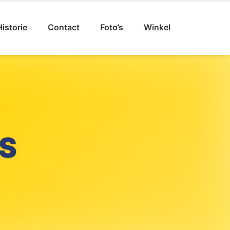
Historie
Contact
Foto’s
Winkel
S