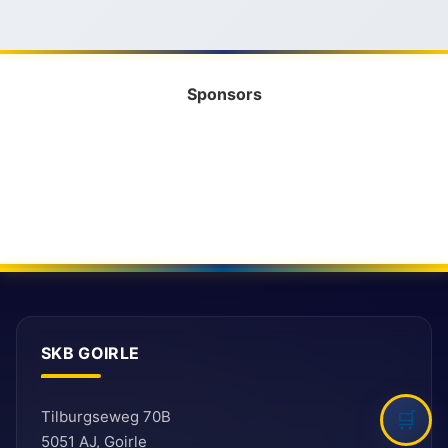
Sponsors
SKB GOIRLE
Tilburgseweg 70B
5051 AJ, Goirle