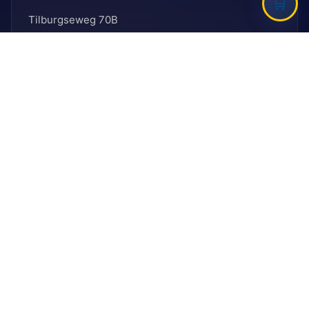
Tilburgseweg 70B
5051 AJ, Goirle
E: secretariaat@ballefruttersgat.nl
Let op!
Dit is
geen
afhaaladres.
INFORMATIE
Bank
Rabobank
BIC: RABNL2U
IBAN: NL90 RABO 0155 6261 08
KVK
KVK-nummer: 41096012