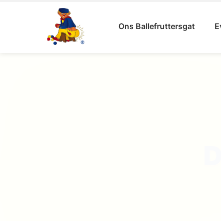
Ons Ballefruttersgat
E
ST
BA