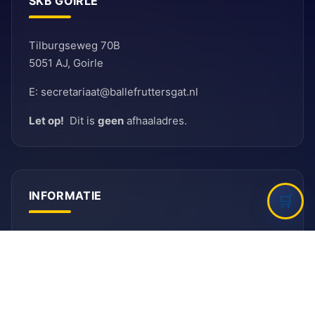
SKB GOIRLE
Tilburgseweg 70B
5051 AJ, Goirle
E: secretariaat@ballefruttersgat.nl
Let op!
Dit is
geen
afhaaladres.
INFORMATIE
Bank
Rabobank
BIC: RABNL2U
IBAN: NL90 RABO 0155 6261 08