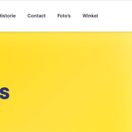
Historie
Contact
Foto’s
Winkel
VAL
S
GAT