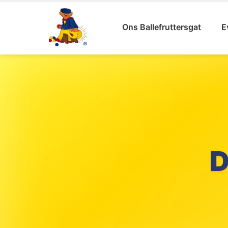
Ons Ballefruttersgat
E
ST
BA