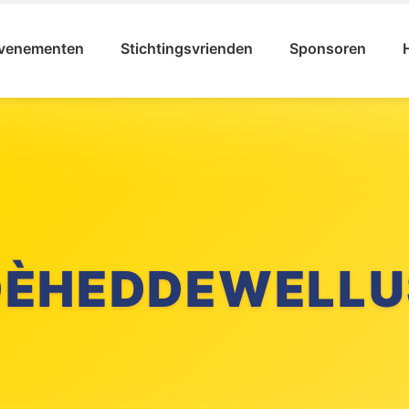
venementen
Stichtingsvrienden
Sponsoren
ICHTING KARNA
DÈHEDDEWELLU
LLEFRUTTERS