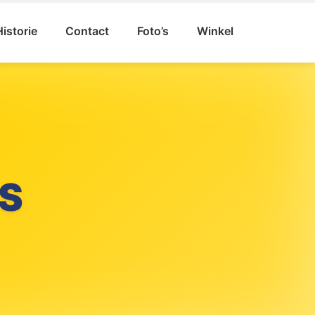
Historie
Contact
Foto’s
Winkel
S