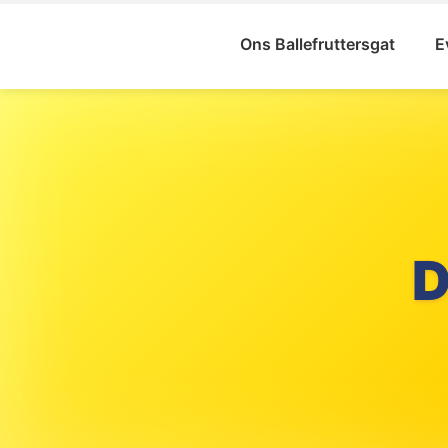
Ons Ballefruttersgat
E