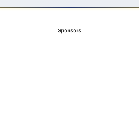
Sponsors
INFORMATIE
HELP MEE!
Bank
Vrijwilliger
Rabobank