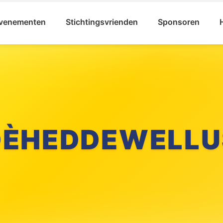
venementen
Stichtingsvrienden
Sponsoren
DÈHEDDEWELLU