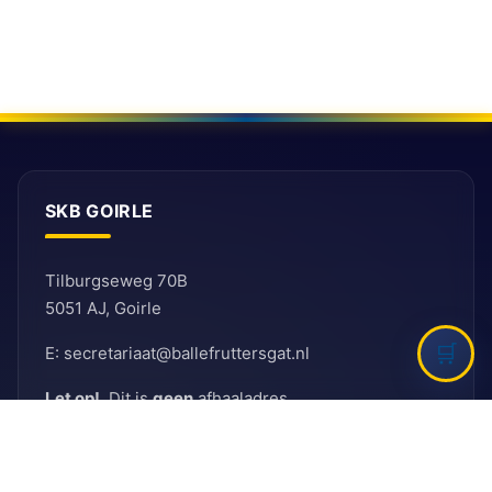
SKB GOIRLE
Tilburgseweg 70B
5051 AJ, Goirle
E: secretariaat@ballefruttersgat.nl
Let op!
Dit is
geen
afhaaladres.