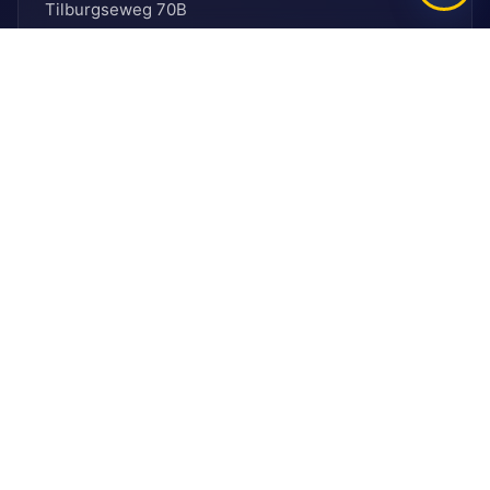
Tilburgseweg 70B
5051 AJ, Goirle
E: secretariaat@ballefruttersgat.nl
Let op!
Dit is
geen
afhaaladres.
INFORMATIE
Bank
Rabobank
BIC: RABNL2U
IBAN: NL90 RABO 0155 6261 08
KVK
KVK-nummer: 41096012