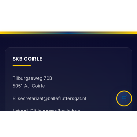
SKB GOIRLE
Tilburgseweg 70B
5051 AJ, Goirle
E: secretariaat@ballefruttersgat.nl
Let op!
Dit is
geen
afhaaladres.