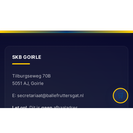
SKB GOIRLE
Tilburgseweg 70B
5051 AJ, Goirle
E: secretariaat@ballefruttersgat.nl
Let op!
Dit is
geen
afhaaladres.