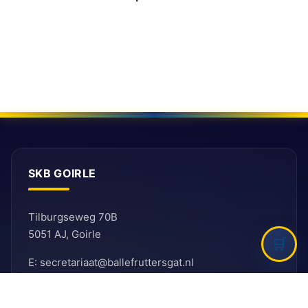
SKB GOIRLE
Tilburgseweg 70B
5051 AJ, Goirle
E: secretariaat@ballefruttersgat.nl
Let op!
Dit is
geen
afhaaladres.