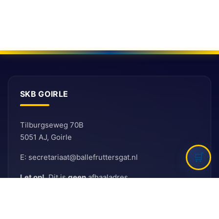
SKB GOIRLE
Tilburgseweg 70B
5051 AJ, Goirle
E: secretariaat@ballefruttersgat.nl
Let op!
Dit is
geen
afhaaladres.