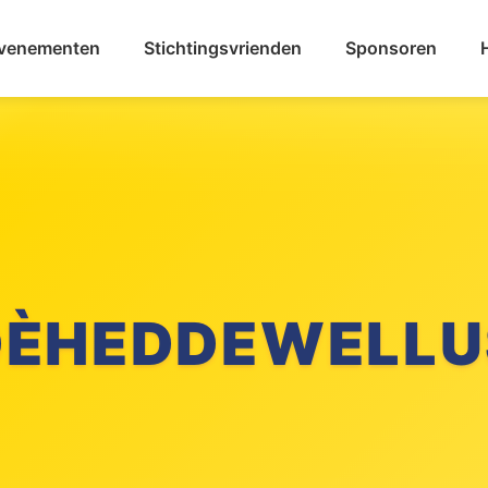
venementen
Stichtingsvrienden
Sponsoren
ICHTING KARNA
DÈHEDDEWELLU
LLEFRUTTERS