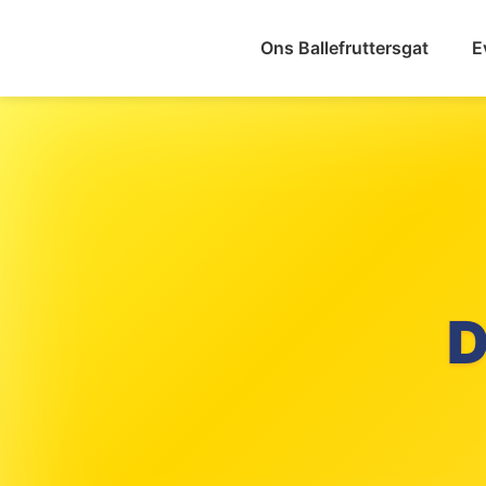
Ons Ballefruttersgat
E
ST
BA