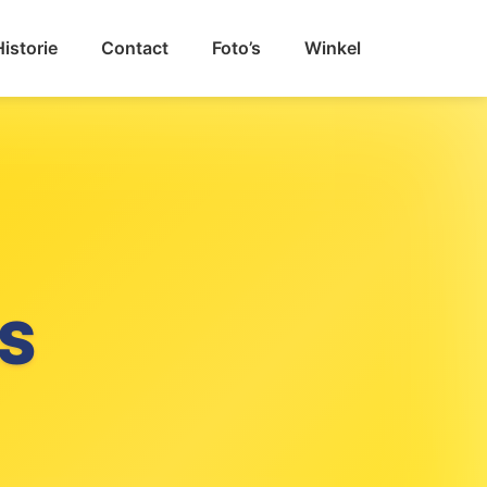
Historie
Contact
Foto’s
Winkel
VAL
S
GAT