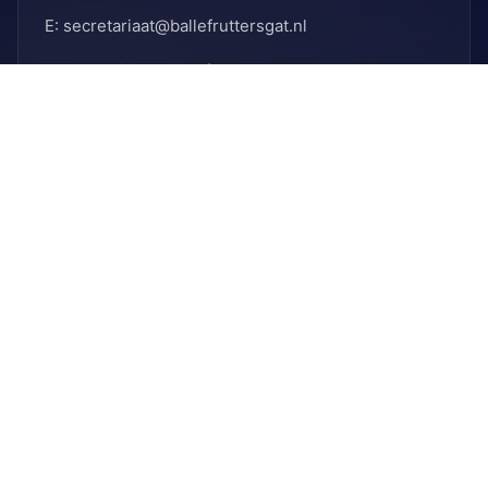
E: secretariaat@ballefruttersgat.nl
Let op!
Dit is
geen
afhaaladres.
INFORMATIE
Bank
Rabobank
BIC: RABNL2U
IBAN: NL90 RABO 0155 6261 08
KVK
KVK-nummer: 41096012