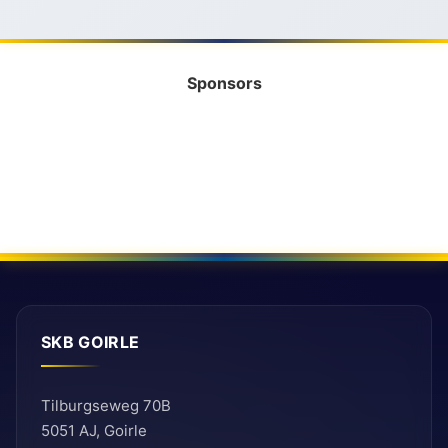
Sponsors
SKB GOIRLE
Tilburgseweg 70B
5051 AJ, Goirle