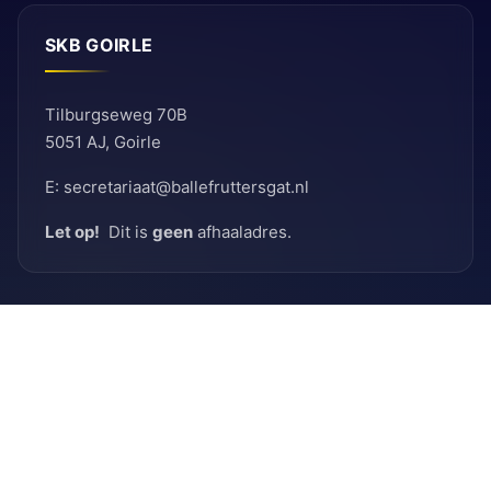
SKB GOIRLE
Tilburgseweg 70B
5051 AJ, Goirle
E: secretariaat@ballefruttersgat.nl
Let op!
Dit is
geen
afhaaladres.
INFORMATIE
Bank
Rabobank
BIC: RABNL2U