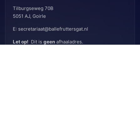
Tilburgseweg 70B
5051 AJ, Goirle
E: secretariaat@ballefruttersgat.nl
Let op!
Dit is
geen
afhaaladres.
INFORMATIE
Bank
Rabobank
BIC: RABNL2U
IBAN: NL90 RABO 0155 6261 08
KVK
KVK-nummer: 41096012