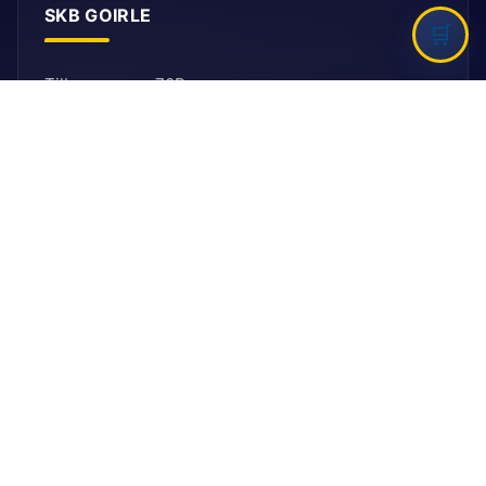
SKB GOIRLE
Tilburgseweg 70B
5051 AJ, Goirle
E: secretariaat@ballefruttersgat.nl
Let op!
Dit is
geen
afhaaladres.
INFORMATIE
Bank
Rabobank
BIC: RABNL2U
IBAN: NL90 RABO 0155 6261 08