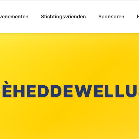
venementen
Stichtingsvrienden
Sponsoren
DÈHEDDEWELLU