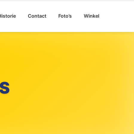
Historie
Contact
Foto’s
Winkel
S