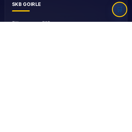
SKB GOIRLE
Tilburgseweg 70B
5051 AJ, Goirle
E: secretariaat@ballefruttersgat.nl
Let op!
Dit is
geen
afhaaladres.
INFORMATIE
Bank
Rabobank
BIC: RABNL2U
IBAN: NL90 RABO 0155 6261 08