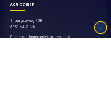
SKB GOIRLE
Tilburgseweg 70B
5051 AJ, Goirle
E: secretariaat@ballefruttersgat.nl
Let op!
Dit is
geen
afhaaladres.
INFORMATIE
Bank
Rabobank
BIC: RABNL2U
IBAN: NL90 RABO 0155 6261 08