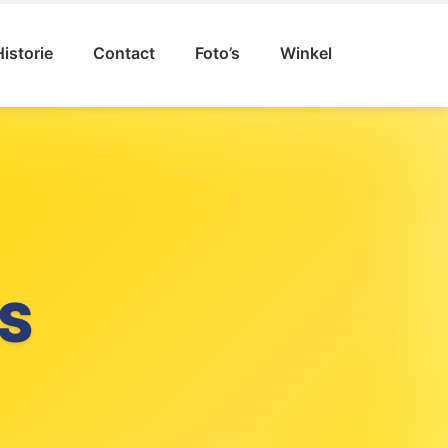
Historie
Contact
Foto’s
Winkel
S