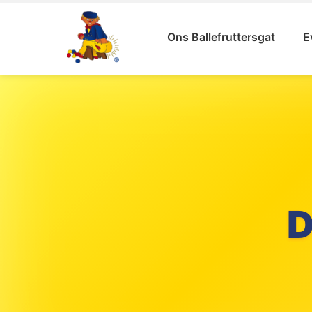
Ons Ballefruttersgat
E