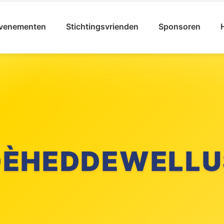
venementen
Stichtingsvrienden
Sponsoren
DÈHEDDEWELLU