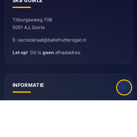
SKB GOIRLE
Tilburgseweg 70B
5051 AJ, Goirle
E: secretariaat@ballefruttersgat.nl
Let op!
Dit is
geen
afhaaladres.
INFORMATIE
Bank
Rabobank
BIC: RABNL2U
IBAN: NL90 RABO 0155 6261 08