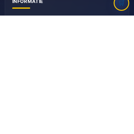
INFORMATIE
Bank
Rabobank
BIC: RABNL2U
IBAN: NL90 RABO 0155 6261 08
KVK
KVK-nummer: 41096012
HELP MEE!
Vrijwilliger
Sponsor worden?