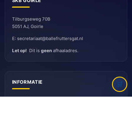
SKB GOIRLE
Tilburgseweg 70B
5051 AJ, Goirle
E: secretariaat@ballefruttersgat.nl
Let op!
Dit is
geen
afhaaladres.
INFORMATIE
Bank
Rabobank
BIC: RABNL2U
IBAN: NL90 RABO 0155 6261 08