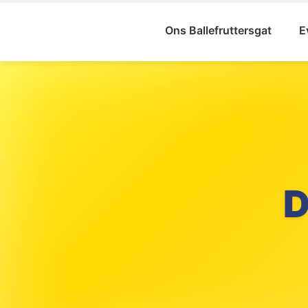
Ons Ballefruttersgat
E
ST
BA