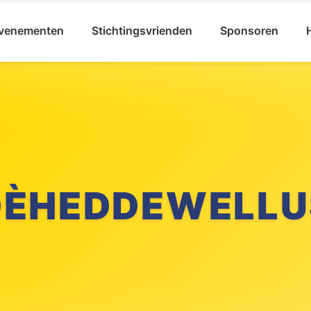
venementen
Stichtingsvrienden
Sponsoren
ICHTING KARNA
LLEFRUTTERS