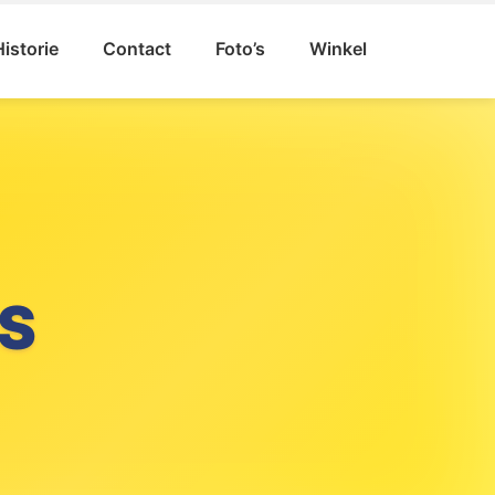
Historie
Contact
Foto’s
Winkel
VAL
GAT