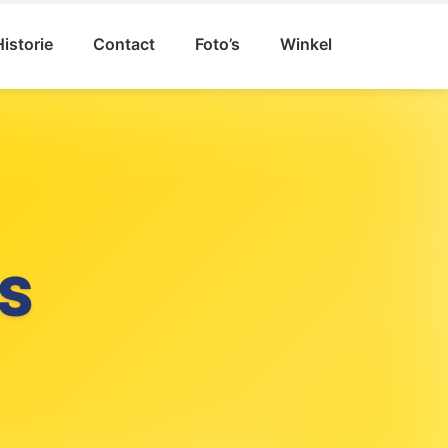
Historie
Contact
Foto’s
Winkel
S