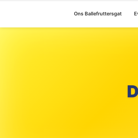
Ons Ballefruttersgat
E