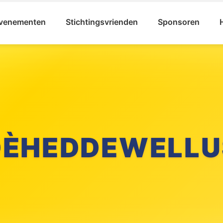
venementen
Stichtingsvrienden
Sponsoren
DÈHEDDEWELLU