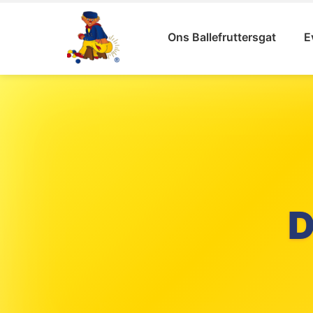
Ons Ballefruttersgat
E