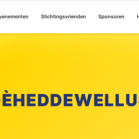
venementen
Stichtingsvrienden
Sponsoren