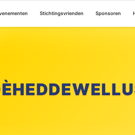
venementen
Stichtingsvrienden
Sponsoren
DÈHEDDEWELLU