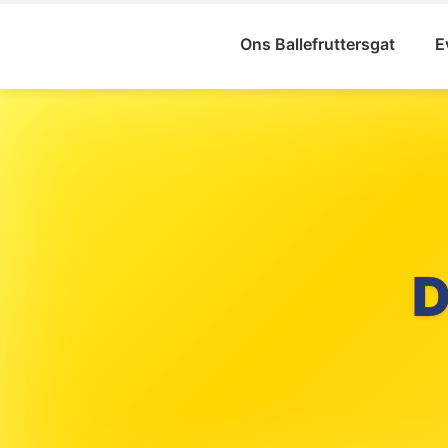
Ons Ballefruttersgat
E