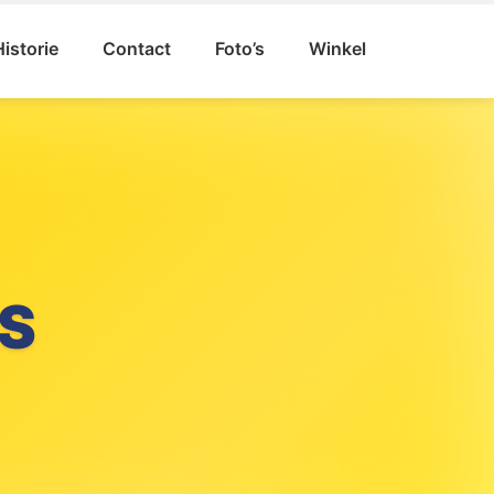
Historie
Contact
Foto’s
Winkel
S