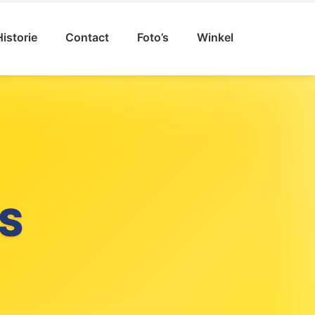
Historie
Contact
Foto’s
Winkel
S