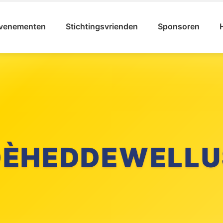
venementen
Stichtingsvrienden
Sponsoren
DÈHEDDEWELLU