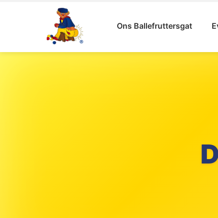
Ons Ballefruttersgat
E