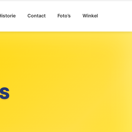
Historie
Contact
Foto’s
Winkel
S