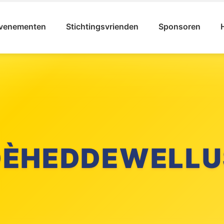
venementen
Stichtingsvrienden
Sponsoren
DÈHEDDEWELLU