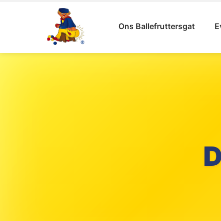
Ons Ballefruttersgat
E