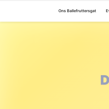
Ons Ballefruttersgat
E
ST
BA