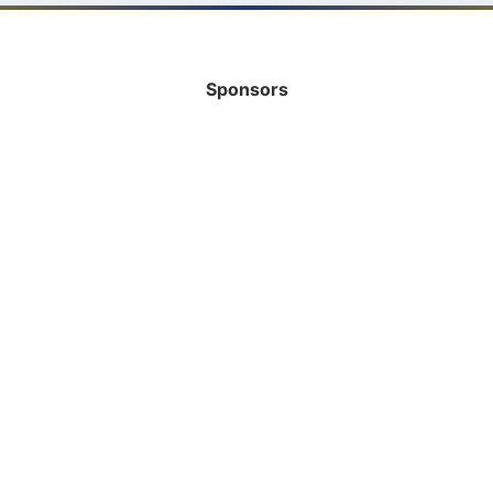
Sponsors
INFORMATIE
HELP MEE!
Bank
Vrijwilliger
Rabobank
Sponsor worden?