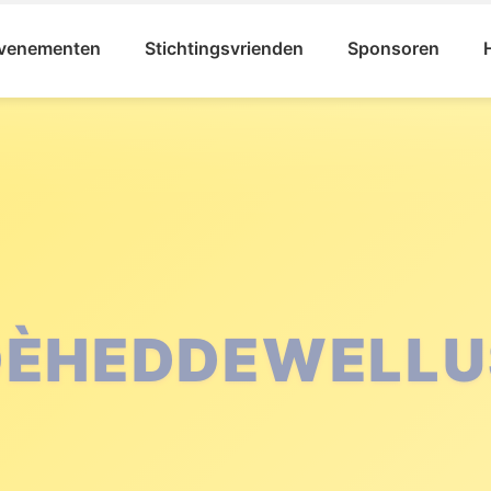
venementen
Stichtingsvrienden
Sponsoren
ICHTING KARNA
LLEFRUTTERS