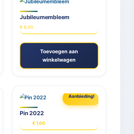
Jubileumembleem
€
6,00
Toevoegen aan
winkelwagen
Aanbieding!
Pin 2022
Oorspronkelijke
Huidige
€
1,00
€
3,00
prijs
prijs