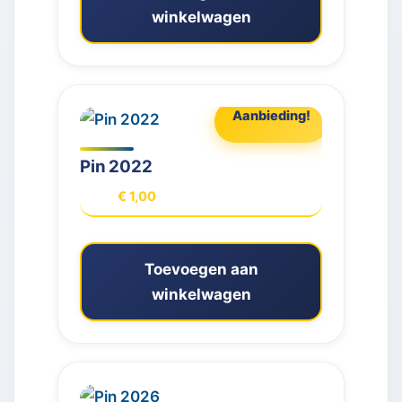
winkelwagen
Aanbieding!
Pin 2022
Oorspronkelijke
Huidige
€
1,00
€
3,00
prijs
prijs
was:
is:
€ 3,00.
€ 1,00.
Toevoegen aan
winkelwagen