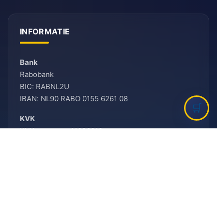
INFORMATIE
Bank
Rabobank
BIC: RABNL2U
IBAN: NL90 RABO 0155 6261 08
KVK
KVK-nummer: 41096012
HELP MEE!
Vrijwilliger