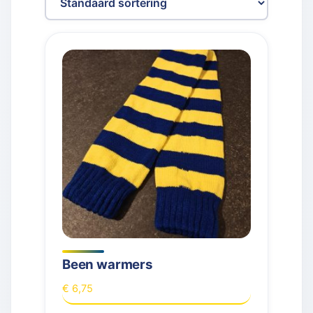
Been warmers
€
6,75