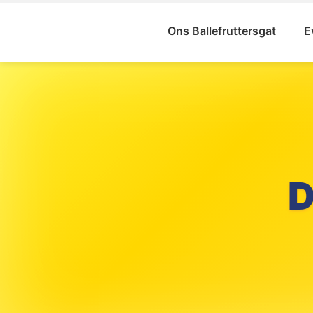
Ons Ballefruttersgat
E