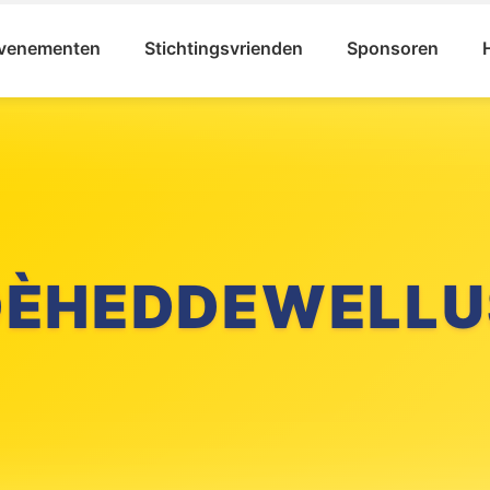
venementen
Stichtingsvrienden
Sponsoren
DÈHEDDEWELLU