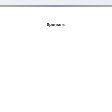
Sponsors
INFORMATIE
HELP MEE!
Bank
Vrijwilliger
Rabobank