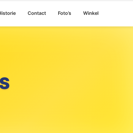
Historie
Contact
Foto’s
Winkel
S