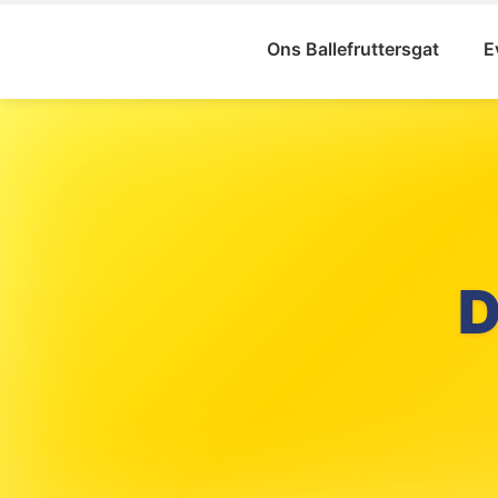
Ons Ballefruttersgat
E