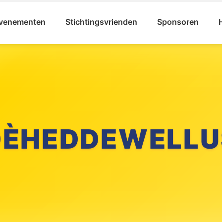
venementen
Stichtingsvrienden
Sponsoren
DÈHEDDEWELLU