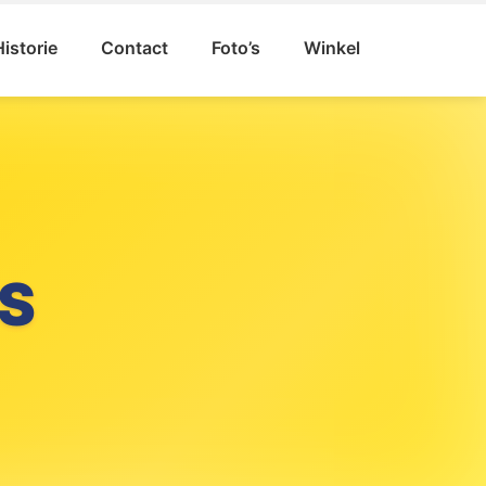
Historie
Contact
Foto’s
Winkel
S