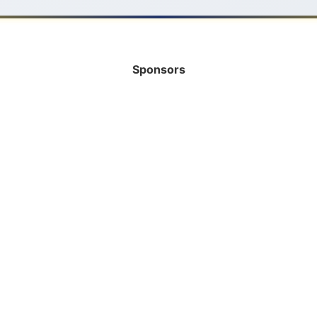
Sponsors
INFORMATIE
HELP MEE!
Bank
Vrijwilliger
Rabobank