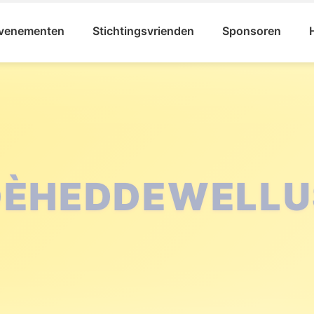
venementen
Stichtingsvrienden
Sponsoren
ICHTING KARNA
LLEFRUTTERS