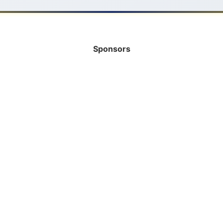
Sponsors
INFORMATIE
HELP MEE!
Bank
Vrijwilliger
Rabobank