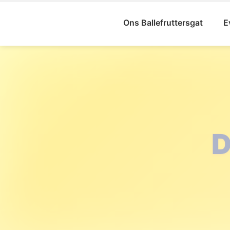
Ons Ballefruttersgat
E
ST
BA