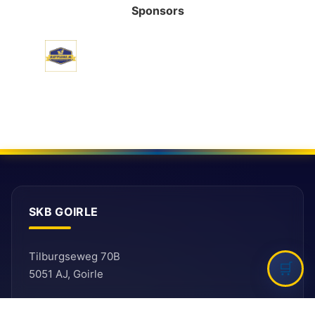
Sponsors
SKB GOIRLE
Tilburgseweg 70B
5051 AJ, Goirle
E: secretariaat@ballefruttersgat.nl